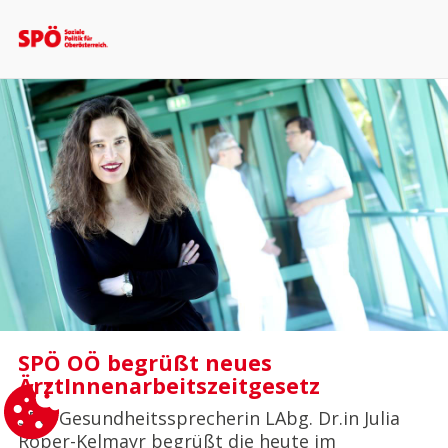
SPÖ OÖ begrüßt neues
ÄrztInnenarbeitszeitgesetz
SPÖ-Gesundheitssprecherin LAbg. Dr.in Julia
Röper-Kelmayr begrüßt die heute im