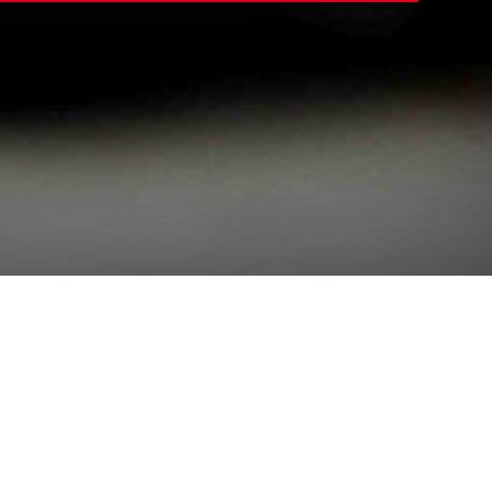
mit voller
e vielen Rettungsgassen-
n kritisch: „Natürlich geht es
digen Abteilung die
andeln. In der Praxis ist das
ind. Deshalb fordere ich von