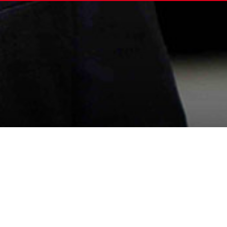
 Krenn: „Volle Leistung ist nur 
ar“
insatzort und die Polizei sagt, dass man gegen di
Situation sieht SP-Sicherheitssprecher Hermann Kren
 Hilfe für die Verunfallten. Wenn aber in der zustän
blemfall bekannt ist, dann ist das ein Auftrag zum H
andesverkehrsabteilung 36 Dienstposten unbesetzt s