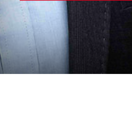
Sicherheitssprecher
Belegschaft machb
Die Feuerwehr kommt kaum zum E
Sünder nichts tun kann – diese 
im Einsatzfall primär um rasche
Rettungsgasse als ständiger Pro
jedoch schwierig, weil in der L