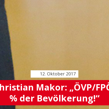
12. Oktober 2017
hristian Makor: „ÖVP/FPÖ
% der Bevölkerung!“