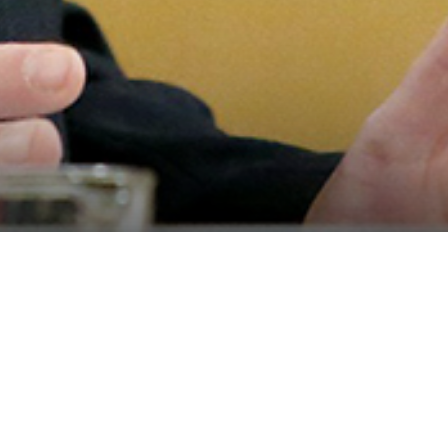
hristian Makor: „ÖVP/FPÖ-Polit
arzblau im Bund: Privilegien für Millionäre statt
droht, konnten politische Beobachter bereits he
reichen zur Finanzierung der Pflegekosten verwe
Mindestlohn von 1.500 Euro in den landeseigenen B