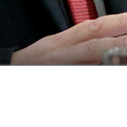
Klubvorsitzender C
Bevölkerung!“
Landtag gibt Vorschau auf Schw
„Was bei Schwarzblau im Bund 
Gerechten Beiträgen von Super
Gleichzeitig lehnen sie einen 