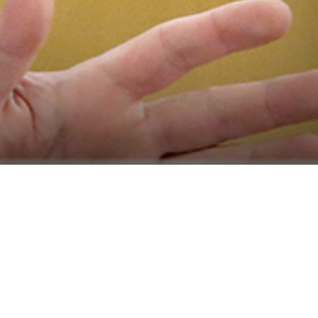
ik schadet 95 % der
 € 1500 Mindestlohn
ute im Oö. Landtag sehen.
igern sich ÖVP und FPÖ.
etrieben ab. Wie ÖVP-