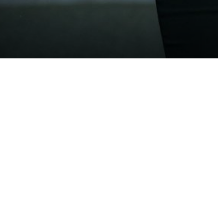
Alarmierende Pensi
Frauenpensionen
Equal Pension Day offenbart g
erneut die ungleiche Verteilun
erschütternden Pensionslücke vo
gravierenden finanziellen Benac
müssten, um dieselbe Pensionsh
SPÖ zeigt Wege zur Glei
Die SPÖ hat klare Vorstellungen
für gleiche Arbeit durch verpfl
Rechtsanspruch auf Kinderbild