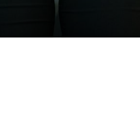
onslücke: SPÖ fordert Gerechti
ravierende Ungleichheit
– Am 6. August 2024 marki
g der Pensionen zwischen Männern und Frauen in Öste
n 40,1 %, die sich auf fast 1.000 Euro pro Monat be
hteiligung. Dieser Tag symbolisiert, dass Frauen b
öhe zu erreichen, die Männer bereits am Jahresanf
chberechtigung auf
, wie die Pensionslücke geschlossen werden kann. Di
ichtende Lohntransparenz, eine faire Anrechnung der
ung und ein Ende der ungerechten Aliquotierung be