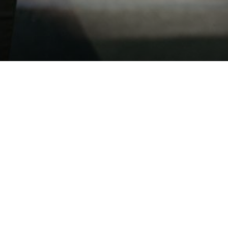
gkeit für
ert der Equal Pension Day
rreich. Mit einer
läuft, stehen Frauen vor einer
is zu diesem Datum arbeiten
ang erhalten haben.
e Partei fordert gleichen Lohn
 Kindererziehungszeit, einen
i Pensionen. Diese Maßnahmen