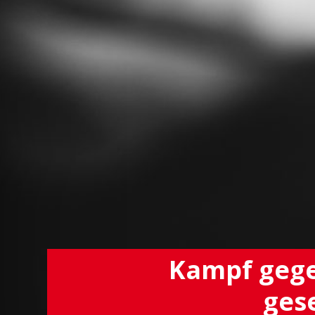
Kampf gege
ges