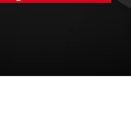
sellschaftliche
en Fokus auf eine oft
begangen, um auf die Gewalt
cherheit verstärkt wird. Die
Stimme gegeben und