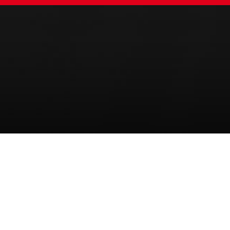
 an Sexarbeiter:innen: Eine ge
ewalt an Sexarbeiter:innen am 17. Dezember lenkt d
rdete Gruppe. Seit 2003 wird dieser Tag weltweit 
h Stigmatisierung, Ausgrenzung und rechtliche Unsi
t an Frauen“ hat bereits vielen Betroffenen eine 