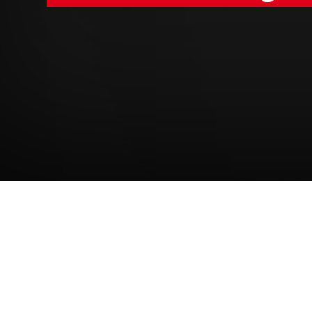
Kampf gegen Gewalt
Verantwortung
Der Internationale Tag gegen G
vergessene und besonders gefäh
aufmerksam zu machen, die durc
Kampagne „16 Tage gegen Gewal