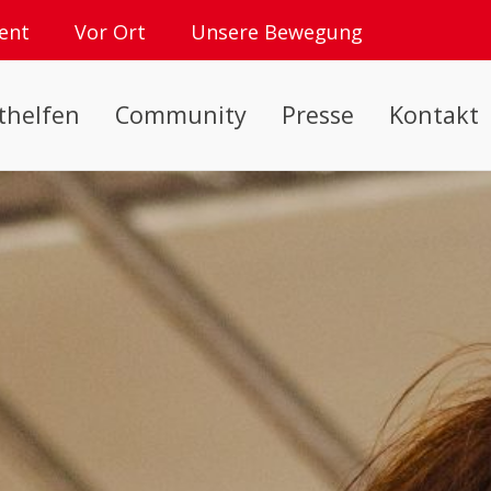
ent
Vor Ort
Unsere Bewegung
thelfen
Community
Presse
Kontakt