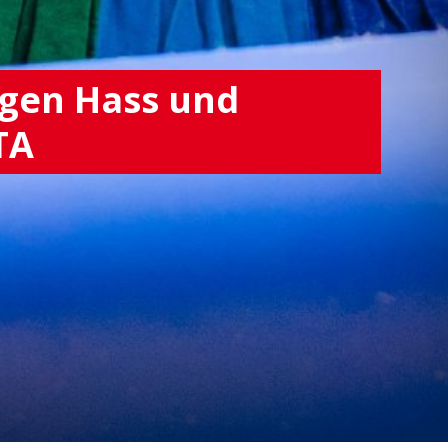
egen Hass und
TA