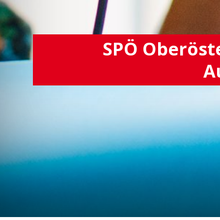
SPÖ Oberöste
A